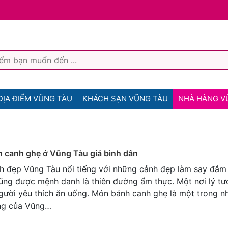
ĐỊA ĐIỂM VŨNG TÀU
KHÁCH SẠN VŨNG TÀU
NHÀ HÀNG V
h canh ghẹ ở Vũng Tàu giá bình dân
h đẹp Vũng Tàu nổi tiếng với những cảnh đẹp làm say đắm 
ũng được mệnh danh là thiên đường ẩm thực. Một nơi lý t
gười yêu thích ăn uống. Món bánh canh ghẹ là một trong 
ếng của Vũng…