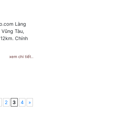
oo.com Làng
 Vũng Tàu,
 12km. Chính
xem chi tiết..
2
3
4
»