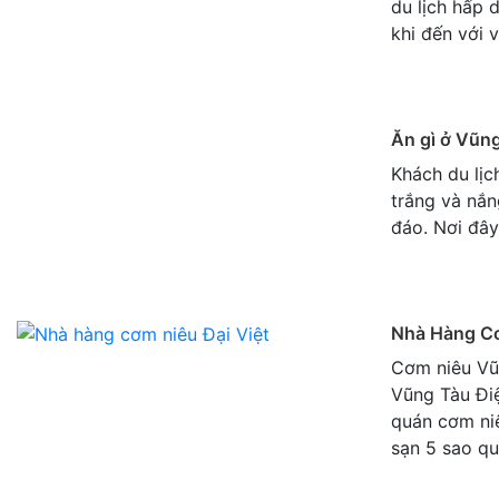
du lịch hấp 
khi đến với 
Ăn gì ở Vũng
Khách du lịc
trắng và nắn
đáo. Nơi đâ
Nhà Hàng Cơ
Cơm niêu Vũ
Vũng Tàu Điệ
quán cơm niê
sạn 5 sao q