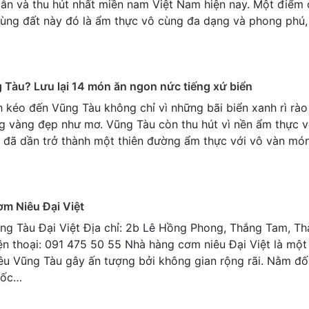
dẫn và thu hút nhất miền nam Việt Nam hiện nay. Một điểm 
vùng đất này đó là ẩm thực vô cùng đa dạng và phong phú
 Tàu? Lưu lại 14 món ăn ngon nức tiếng xứ biển
h kéo đến Vũng Tàu không chỉ vì những bãi biển xanh rì rào
g vàng đẹp như mơ. Vũng Tàu còn thu hút vì nền ẩm thực 
y đã dần trở thành một thiên đường ẩm thực với vô vàn m
m Niêu Đại Việt
ng Tàu Đại Việt Địa chỉ: 2b Lê Hồng Phong, Thắng Tam, T
n thoại: 091 475 50 55 Nhà hàng cơm niêu Đại Việt là một
u Vũng Tàu gây ấn tượng bởi không gian rộng rãi. Nằm đố
uốc…