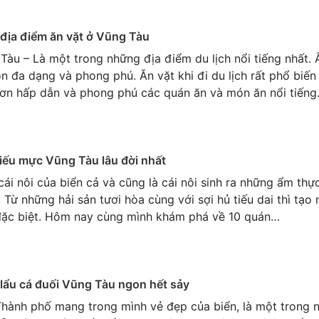
địa điểm ăn vặt ở Vũng Tàu
Tàu – Là một trong những địa điểm du lịch nổi tiếng nhất.
n đa dạng và phong phú. Ăn vặt khi đi du lịch rất phổ biến 
đơn hấp dẫn và phong phú các quán ăn và món ăn nổi tiến
iếu mực Vũng Tàu lâu đời nhất
cái nôi của biển cả và cũng là cái nôi sinh ra những ẩm thự
 Từ những hải sản tươi hòa cùng với sợi hủ tiếu dai thì tạ
đặc biệt. Hôm nay cùng mình khám phá về 10 quán…
lẩu cá đuối Vũng Tàu ngon hết sảy
Thành phố mang trong mình vẻ đẹp của biển, là một trong