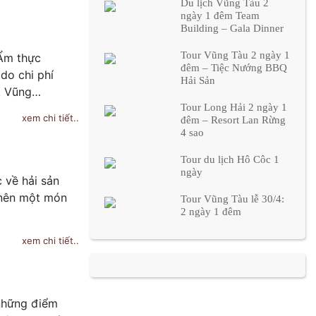
Du lịch Vũng Tàu 2
ngày 1 đêm Team
Building – Gala Dinner
Tour Vũng Tàu 2 ngày 1
 Ẩm thực
đêm – Tiệc Nướng BBQ
do chi phí
Hải Sản
g. Vũng…
Tour Long Hải 2 ngày 1
xem chi tiết..
đêm – Resort Lan Rừng
4 sao
Tour du lịch Hô Côc 1
ngày
c về hải sản
o nên một món
Tour Vũng Tàu lễ 30/4:
2 ngày 1 đêm
xem chi tiết..
 những điểm