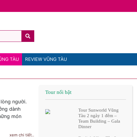
ŨNG TÀU
REVIEW VŨNG TÀU
Tour nổi bật
lòng người.
ưởng dành
Tour Sunworld Vũng
những món
Tàu 2 ngày 1 đêm –
Team Building – Gala
Dinner
xem chi tiết..