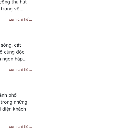
cộng thu hút
, trong vô…
xem chi tiết..
 sóng, cát
vô cùng độc
ón ngon hấp…
xem chi tiết..
hành phố
 trong những
i diện khách
xem chi tiết..