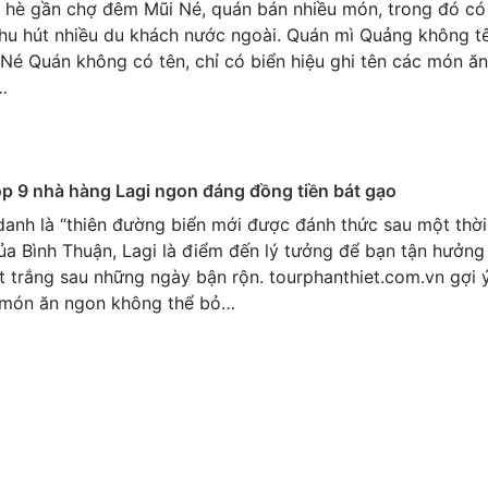
a hè gần chợ đêm Mũi Né, quán bán nhiều món, trong đó c
thu hút nhiều du khách nước ngoài. Quán mì Quảng không t
Né Quán không có tên, chỉ có biển hiệu ghi tên các món ă
…
op 9 nhà hàng Lagi ngon đáng đồng tiền bát gạo
nh là “thiên đường biển mới được đánh thức sau một thời 
ủa Bình Thuận, Lagi là điểm đến lý tưởng để bạn tận hưởn
t trắng sau những ngày bận rộn. tourphanthiet.com.vn gợi 
món ăn ngon không thể bỏ…