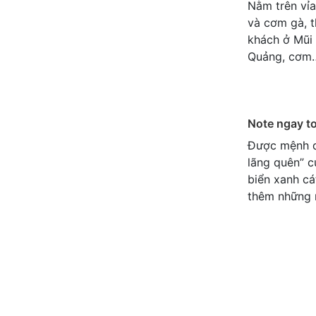
Nằm trên vỉ
và cơm gà, 
khách ở Mũi 
Quảng, cơm
Note ngay t
Được mệnh da
lãng quên” c
biển xanh cá
thêm những 