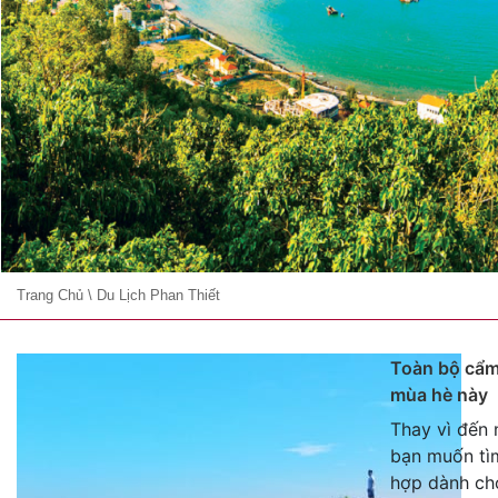
Trang Chủ
\
Du Lịch Phan Thiết
Toàn bộ cẩm
mùa hè này
Thay vì đến
bạn muốn tìm
hợp dành ch