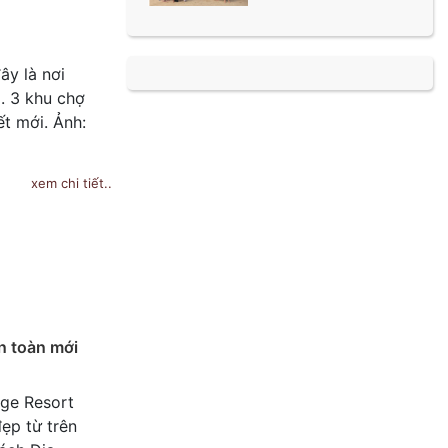
ây là nơi
. 3 khu chợ
ết mới. Ảnh:
xem chi tiết..
n toàn mới
age Resort
ẹp từ trên