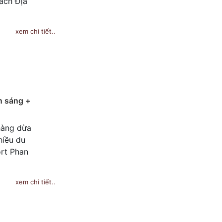
cách Địa
xem chi tiết..
n sáng +
 hàng dừa
hiều du
ort Phan
xem chi tiết..