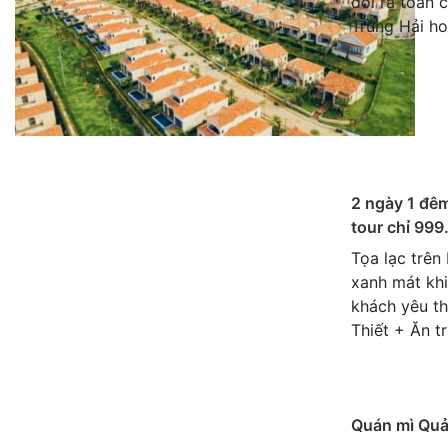
đồi ra toàn 
Trung Hải h
2 ngày 1 đêm
tour chỉ 999
Tọa lạc trên
xanh mát khi
khách yêu th
Thiết + Ăn t
Quán mì Quả