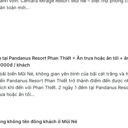
cảnh vịnh. Centara Mirage Resort Mũi Né – biệt thự phong 
oàn toàn mới…
 tại Pandanus Resort Phan Thiết + Ăn trưa hoặc ăn tối + ă
.000đ / khách
 bãi biển Mũi Né, không gian yên bình của bãi cát trắng và
ến Pandanus Resort Phan Thiết trở thành điểm đến được n
ích khi đến với Phan Thiết. 2 ngày 1 đêm tại Pandanus Res
rưa hoặc ăn tối…
ng không tên đông khách ở Mũi Né