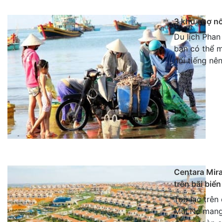
3 khu chợ nổ
Du lịch Phan
bạn có thể m
nổi tiếng nê
…
Centara Mira
trên bãi biể
Tọa lạc trên
Mũi Né mang 