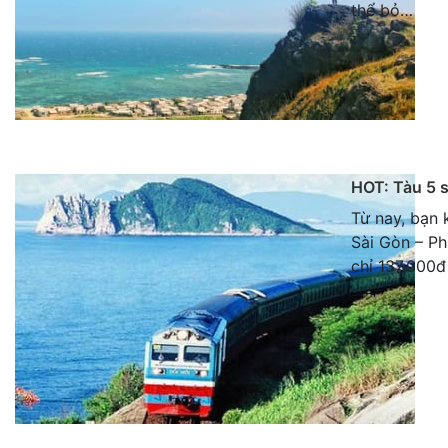
thể bỏ…
HOT: Tàu 5 s
Từ nay, bạn 
Sài Gòn – Ph
chỉ 137,000