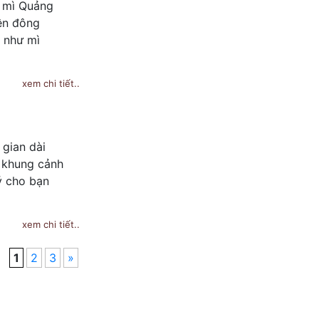
ó mì Quảng
ên đông
n như mì
xem chi tiết..
gian dài
g khung cảnh
ý cho bạn
xem chi tiết..
1
2
3
»