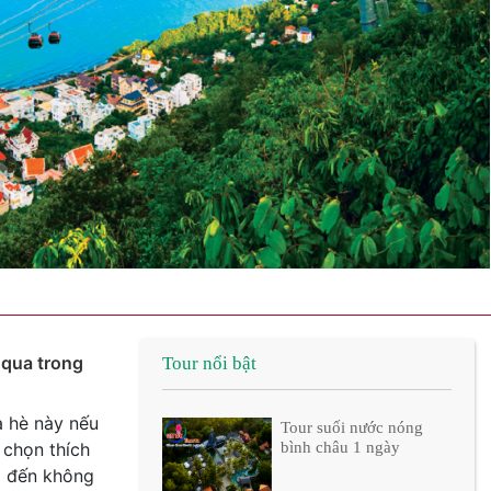
 qua trong
Tour nổi bật
 hè này nếu
Tour suối nước nóng
 chọn thích
bình châu 1 ngày
m đến không