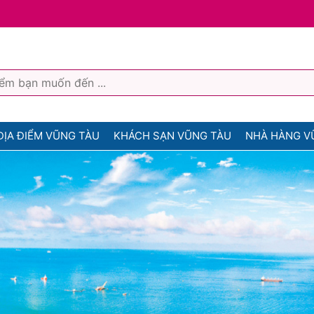
ĐỊA ĐIỂM VŨNG TÀU
KHÁCH SẠN VŨNG TÀU
NHÀ HÀNG V