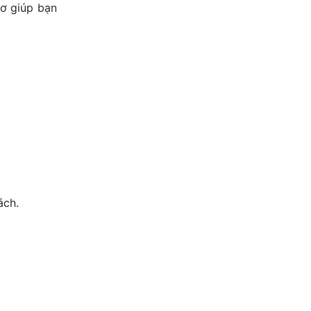
sơ giúp bạn
ách.