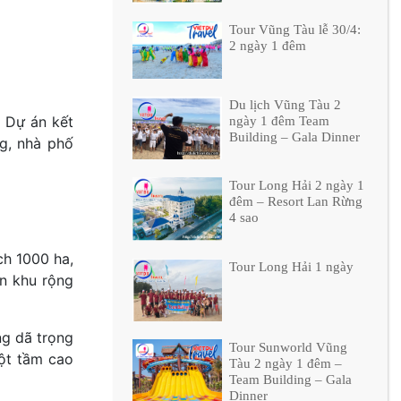
Tour Vũng Tàu lễ 30/4:
2 ngày 1 đêm
Du lịch Vũng Tàu 2
 Dự án kết
ngày 1 đêm Team
Building – Gala Dinner
ng, nhà phố
Tour Long Hải 2 ngày 1
đêm – Resort Lan Rừng
4 sao
ch 1000 ha,
Tour Long Hải 1 ngày
ân khu rộng
ng dã trọng
Tour Sunworld Vũng
một tầm cao
Tàu 2 ngày 1 đêm –
Team Building – Gala
Dinner