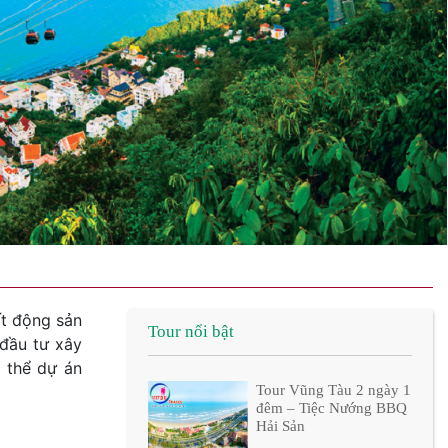
ất động sản
Tour nổi bật
 đầu tư xây
 thể dự án
Tour Vũng Tàu 2 ngày 1
đêm – Tiệc Nướng BBQ
Hải Sản