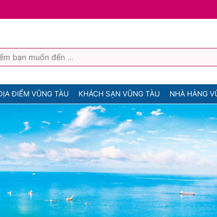
ĐỊA ĐIỂM VŨNG TÀU
KHÁCH SẠN VŨNG TÀU
NHÀ HÀNG V