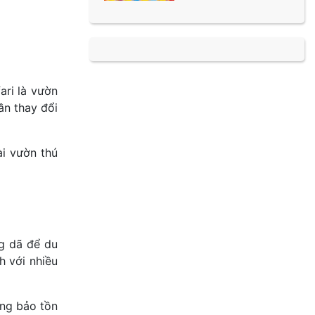
ri là vườn
ần thay đổi
ài vườn thú
ng dã để du
h với nhiều
ộng bảo tồn