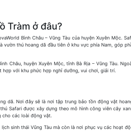
Hồ Tràm ở đâu?
ovaWorld Bình Châu – Vũng Tàu của huyện Xuyên Mộc. Safa
ẽ là vườn thú hoang dã đầu tiên ở khu vực phía Nam, góp ph
Bình Châu, huyện Xuyên Mộc, tỉnh Bà Rịa – Vũng Tàu. Ngo
hợp với khu phức hợp nghỉ dưỡng, vui chơi, giải trí.
ng dã. Nơi đây sẽ là nơi tập trung bảo tồn động vật hoa
thú Safari được xây dựng theo mô hình công viên cây xan
g cho các loài động vật.
 lịch sinh thái Vũng Tàu mà còn là nơi phục vụ các hoạt đ