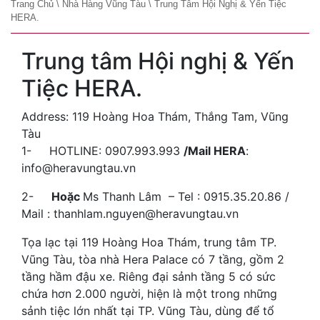
Trang Chủ
\
Nhà Hàng Vũng Tàu
\
Trung Tâm Hội Nghị & Yến Tiệc
HERA.
Trung tâm Hội nghị & Yến
Tiệc HERA.
Address: 119 Hoàng Hoa Thám, Thắng Tam, Vũng
Tàu
1-
HOTLINE: 0907.993.993
/Mail
HERA
:
info@
heravungtau
.vn
2-
Hoặc
Ms Thanh Lâm – Tel : 0915.35.20.86 /
Mail : thanhlam.nguyen@
heravungtau
.vn
Tọa lạc tại 119 Hoàng Hoa Thám, trung tâm TP.
Vũng Tàu, tòa nhà Hera Palace có 7 tầng, gồm 2
tầng hầm đậu xe. Riêng đại sảnh tầng 5 có sức
chứa hơn 2.000 người, hiện là một trong những
sảnh tiệc lớn nhất tại TP. Vũng Tàu, dùng để tổ