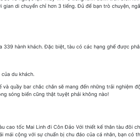
ời gian di chuyển chỉ hơn 3 tiếng. Đủ để bạn trò chuyện, n
ứa 339 hành khách. Đặc biệt, tàu có các hạng ghế được phâ
 của du khách.
tế và quầy bar chắc chắn sẽ mang đến những trải nghiệm đ
ng sóng biển cũng thật tuyệt phải không nào!
àu cao tốc Mai Linh đi Côn Đảo
Với thiết kế thân tàu đôi c
oải mái cộng với sự chuẩn bị chu đáo của cá nhân, bạn có t