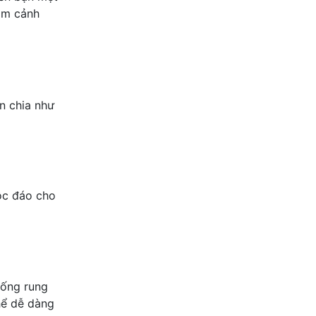
gắm cảnh
n chia như
ộc đáo cho
hống rung
hể dễ dàng