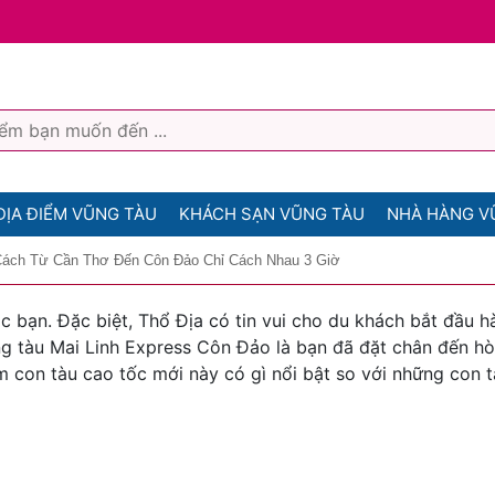
ĐỊA ĐIỂM VŨNG TÀU
KHÁCH SẠN VŨNG TÀU
NHÀ HÀNG V
Cách Từ Cần Thơ Đến Côn Đảo Chỉ Cách Nhau 3 Giờ
bạn. Đặc biệt, Thổ Địa có tin vui cho du khách bắt đầu hà
ng tàu Mai Linh Express Côn Đảo là bạn đã đặt chân đến h
 con tàu cao tốc mới này có gì nổi bật so với những con 