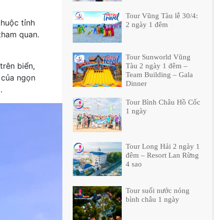
Tour Vũng Tàu lễ 30/4:
huộc tỉnh
2 ngày 1 đêm
 tham quan.
Tour Sunworld Vũng
trên biển,
Tàu 2 ngày 1 đêm –
Team Building – Gala
 của ngọn
Dinner
.
Tour Bình Châu Hồ Cốc
1 ngày
Tour Long Hải 2 ngày 1
đêm – Resort Lan Rừng
4 sao
Tour suối nước nóng
bình châu 1 ngày