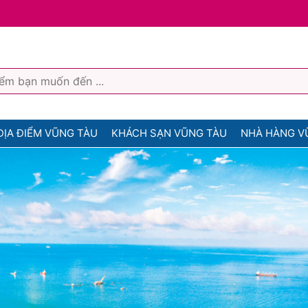
ĐỊA ĐIỂM VŨNG TÀU
KHÁCH SẠN VŨNG TÀU
NHÀ HÀNG V