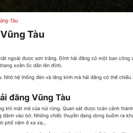
Vũng Tàu
 Vũng Tàu
ặt ngoài được sơn trắng. Đỉnh hải đăng có một ban công 
thang xoắn ốc dẫn lên đỉnh.
w. Nhờ hệ thống đèn và lăng kính mà hải đăng có thể chiếu
Hải đăng Vũng Tàu
g khí mát mẻ của núi rừng. Quan sát được toàn cảnh thành
óng đánh vào bờ. Những chiếc thuyền đang dong buồm ra khơ
nh phố nằm ở xa xa,..