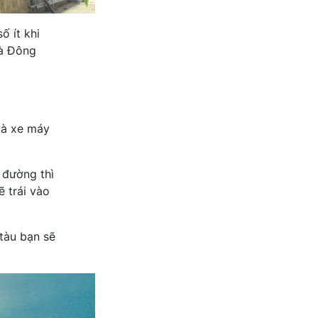
ố ít khi
và Đông
và xe máy
 đường thì
ẽ trái vào
tàu bạn sẽ