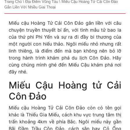
Trang Chủ
\
Địa Điểm Vũng Tàu
\
Miếu Cậu Hoàng Tử Cải Côn Đảo
Gắn Liền Với Nhiều Giai Thoại
Miếu cậu Hoàng Tử Cải Côn Đảo gắn liền với câu
chuyện truyền thuyết bí ẩn, với tình mẫu tử bao la
của thứ phi Phi Yến và sự ra đi đầy bi thương của
một người con hiếu thảo. Ngôi miếu nhỏ nhưng rất
linh thiêng, là điểm đến mà bạn không nên bỏ lỡ
trong hành trình khám phá du lịch Côn Đảo. Hãy
cùng chúng mình ghé đến Miếu Cậu khám phá nơi
đây nhé.
Miếu Cậu Hoàng tử Cải
Côn Đảo
Miếu cậu Hoàng Tử Cải Côn Đảo còn có tên gọi
khác là Thiếu Gia Miếu, cách khu vực trung tâm thị
trấn khoảng 4km về phía Bắc. Ngôi miếu này gần
Bãi Đầm Trầu Côn Đảo, cách sân bay Cỏ Ống