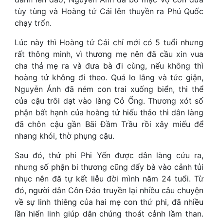
tùy tùng và Hoàng tử Cải lên thuyền ra Phú Quốc
chạy trốn.
Lúc này thì Hoàng tử Cải chỉ mới có 5 tuổi nhưng
rất thông minh, vì thương mẹ nên đã cầu xin vua
cha thả mẹ ra và đưa bà đi cùng, nếu không thì
hoàng tử không đi theo. Quá lo lắng và tức giận,
Nguyễn Ánh đã ném con trai xuống biển, thi thể
của cậu trôi dạt vào làng Cỏ Ống. Thương xót số
phận bất hạnh của hoàng tử hiếu thảo thì dân làng
đã chôn cậu gần Bãi Đầm Trầu rồi xây miếu để
nhang khói, thờ phụng cậu.
Sau đó, thứ phi Phi Yến được dân làng cứu ra,
nhưng số phận bi thương cũng đẩy bà vào cảnh tủi
nhục nên đã tự kết liễu đời mình năm 24 tuổi. Từ
đó, người dân Côn Đảo truyền lại nhiều câu chuyện
về sự linh thiêng của hai mẹ con thứ phi, đã nhiều
lần hiển linh giúp dân chúng thoát cảnh lầm than.