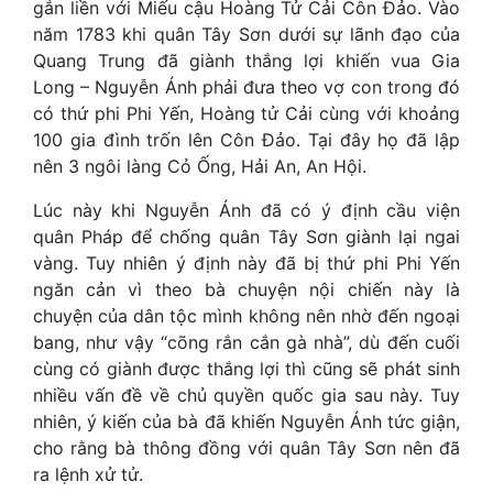
gắn liền với Miếu cậu Hoàng Tử Cải Côn Đảo. Vào
năm 1783 khi quân Tây Sơn dưới sự lãnh đạo của
Quang Trung đã giành thắng lợi khiến vua Gia
Long – Nguyễn Ánh phải đưa theo vợ con trong đó
có thứ phi Phi Yến, Hoàng tử Cải cùng với khoảng
100 gia đình trốn lên Côn Đảo. Tại đây họ đã lập
nên 3 ngôi làng Cỏ Ống, Hải An, An Hội.
Lúc này khi Nguyễn Ánh đã có ý định cầu viện
quân Pháp để chống quân Tây Sơn giành lại ngai
vàng. Tuy nhiên ý định này đã bị thứ phi Phi Yến
ngăn cản vì theo bà chuyện nội chiến này là
chuyện của dân tộc mình không nên nhờ đến ngoại
bang, như vậy “cõng rắn cắn gà nhà”, dù đến cuối
cùng có giành được thắng lợi thì cũng sẽ phát sinh
nhiều vấn đề về chủ quyền quốc gia sau này. Tuy
nhiên, ý kiến của bà đã khiến Nguyễn Ánh tức giận,
cho rằng bà thông đồng với quân Tây Sơn nên đã
ra lệnh xử tử.