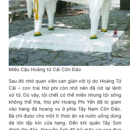
Miếu Cậu Hoàng tử Cải Côn Đảo
Sau đó nhờ quan viên can gián với lý do Hoàng Tử
Cải – con trai thứ phi còn nhỏ nên đã rút lại lệnh
xử tử. Dù vậy, tội chết có thể miễn nhưng tội sống
không thể tha, thứ phi Hoàng Phi Yến đã bị giam
vào hang đá hoang vu ở phía Tây Nam Côn Đảo.
Bà chỉ được cho một ít thức ăn và nước uống dùng
đá lớn lấp kín cửa hang. Đến khi quân Tây Sơn
đánh lên đảo, Nguyễn Ánh đã bỏ mặc vợ con đưa