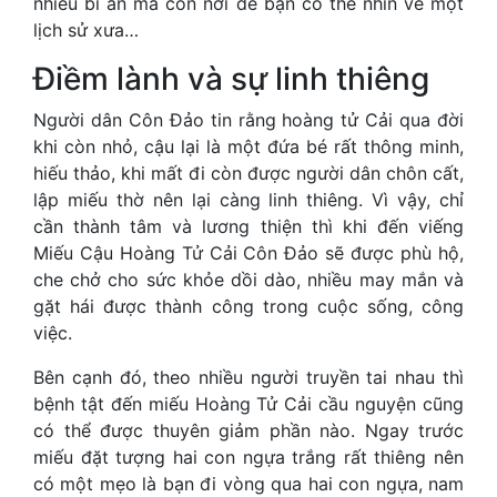
nhiều bí ẩn mà còn nơi để bạn có thể nhìn về một
lịch sử xưa…
Điềm lành và sự linh thiêng
Người dân Côn Đảo tin rằng hoàng tử Cải qua đời
khi còn nhỏ, cậu lại là một đứa bé rất thông minh,
hiếu thảo, khi mất đi còn được người dân chôn cất,
lập miếu thờ nên lại càng linh thiêng. Vì vậy, chỉ
cần thành tâm và lương thiện thì khi đến viếng
Miếu Cậu Hoàng Tử Cải Côn Đảo sẽ được phù hộ,
che chở cho sức khỏe dồi dào, nhiều may mắn và
gặt hái được thành công trong cuộc sống, công
việc.
Bên cạnh đó, theo nhiều người truyền tai nhau thì
bệnh tật đến miếu Hoàng Tử Cải cầu nguyện cũng
có thể được thuyên giảm phần nào. Ngay trước
miếu đặt tượng hai con ngựa trắng rất thiêng nên
có một mẹo là bạn đi vòng qua hai con ngựa, nam