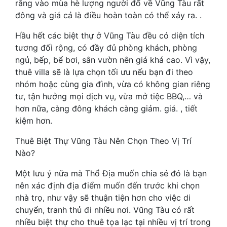
rằng vào mùa hè lượng người đổ về Vũng Tàu rất
đông và giá cả là điều hoàn toàn có thể xảy ra. .
Hầu hết các biệt thự ở Vũng Tàu đều có diện tích
tương đối rộng, có đầy đủ phòng khách, phòng
ngủ, bếp, bể bơi, sân vườn nên giá khá cao. Vì vậy,
thuê villa sẽ là lựa chọn tối ưu nếu bạn đi theo
nhóm hoặc cùng gia đình, vừa có không gian riêng
tư, tận hưởng mọi dịch vụ, vừa mở tiệc BBQ,… và
hơn nữa, càng đông khách càng giảm. giá. , tiết
kiệm hơn.
Thuê Biệt Thự Vũng Tàu Nên Chọn Theo Vị Trí
Nào?
Một lưu ý nữa mà Thổ Địa muốn chia sẻ đó là bạn
nên xác định địa điểm muốn đến trước khi chọn
nhà trọ, như vậy sẽ thuận tiện hơn cho việc di
chuyển, tranh thủ đi nhiều nơi. Vũng Tàu có rất
nhiều biệt thự cho thuê tọa lạc tại nhiều vị trí trong