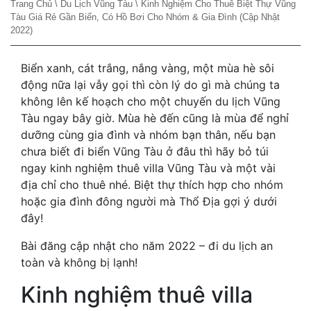
Trang Chủ
\
Du Lịch Vũng Tàu
\
Kinh Nghiệm Cho Thuê Biệt Thự Vũng
Tàu Giá Rẻ Gần Biển, Có Hồ Bơi Cho Nhóm & Gia Đình (cập Nhật
2022)
Biển xanh, cát trắng, nắng vàng, một mùa hè sôi
động nữa lại vẫy gọi thì còn lý do gì mà chúng ta
không lên kế hoạch cho một chuyến du lịch Vũng
Tàu ngay bây giờ. Mùa hè đến cũng là mùa để nghỉ
dưỡng cùng gia đình và nhóm bạn thân, nếu bạn
chưa biết đi biển Vũng Tàu ở đâu thì hãy bỏ túi
ngay kinh nghiệm thuê villa Vũng Tàu và một vài
địa chỉ cho thuê nhé. Biệt thự thích hợp cho nhóm
hoặc gia đình đông người mà Thổ Địa gợi ý dưới
đây!
Bài đăng cập nhật cho năm 2022 – đi du lịch an
toàn và không bị lạnh!
Kinh nghiệm thuê villa