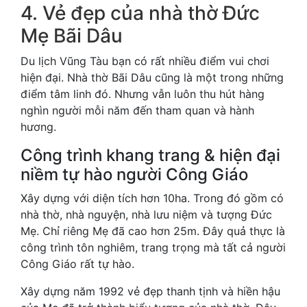
4. Vẻ đẹp của nhà thờ Đức
Mẹ Bãi Dâu
Du lịch Vũng Tàu bạn có rất nhiều điểm vui chơi
hiện đại. Nhà thờ Bãi Dâu cũng là một trong những
điểm tâm linh đó. Nhưng vẫn luôn thu hút hàng
nghìn người mỗi năm đến tham quan và hành
hương.
Công trình khang trang & hiện đại
niềm tự hào người Công Giáo
Xây dựng với diện tích hơn 10ha. Trong đó gồm có
nhà thờ, nhà nguyện, nhà lưu niệm và tượng Đức
Mẹ. Chỉ riêng Mẹ đã cao hơn 25m. Đây quả thực là
công trình tôn nghiêm, trang trọng mà tất cả người
Công Giáo rất tự hào.
Xây dựng năm 1992 vẻ đẹp thanh tịnh và hiền hậu