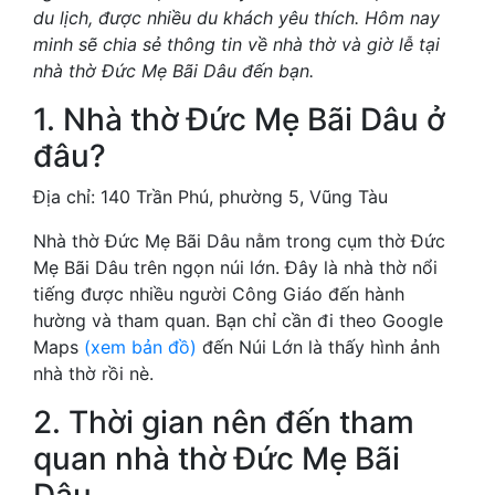
du lịch, được nhiều du khách yêu thích. Hôm nay
minh sẽ chia sẻ thông tin về nhà thờ và giờ lễ tại
nhà thờ Đức Mẹ Bãi Dâu đến bạn.
1. Nhà thờ Đức Mẹ Bãi Dâu ở
đâu?
Địa chỉ: 140 Trần Phú, phường 5, Vũng Tàu
Nhà thờ Đức Mẹ Bãi Dâu nằm trong cụm thờ Đức
Mẹ Bãi Dâu trên ngọn núi lớn. Đây là nhà thờ nổi
tiếng được nhiều người Công Giáo đến hành
hường và tham quan. Bạn chỉ cần đi theo Google
Maps
(xem bản đồ)
đến Núi Lớn là thấy hình ảnh
nhà thờ rồi nè.
2. Thời gian nên đến tham
quan nhà thờ Đức Mẹ Bãi