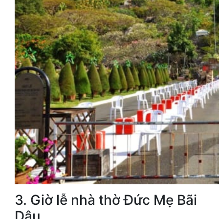
3. Giờ lễ nhà thờ Đức Mẹ Bãi
Dâu