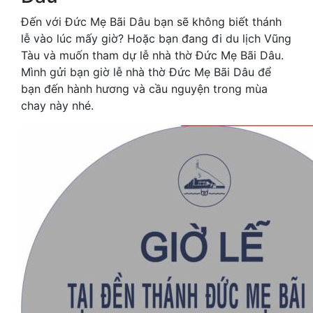
Đến với Đức Mẹ Bãi Dâu bạn sẽ không biết thánh
lễ vào lúc mấy giờ? Hoặc bạn đang đi du lịch Vũng
Tàu và muốn tham dự lễ nhà thờ Đức Mẹ Bãi Dâu.
Mình gửi bạn giờ lễ nhà thờ Đức Mẹ Bãi Dâu để
bạn đến hành hương và cầu nguyện trong mùa
chay này nhé.