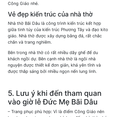
Công Giáo nhé.
Vẻ đẹp kiến trúc của nhà thờ
Nhà thờ Bãi Dâu là công trình kiến trúc kết hợp
giữa tinh túy của kiến trúc Phương Tây và đạo kito
giáo. Nhà thờ được xây dựng bằng đá, rất chắc
chắn và trang nghiêm.
Bên trong nhà thờ có rất nhiều dãy ghế để du
khách ngồi dự. Bên cạnh nhà thờ là ngôi nhà
nguyện được thiết kế đơn giản, khá yên tĩnh và
được thắp sáng bởi nhiều ngọn nến lung linh.
5. Lưu ý khi đến tham quan
vào giờ lễ Đức Mẹ Bãi Dâu
– Trang phục phù hợp: Vì là điểm Công Giáo nên