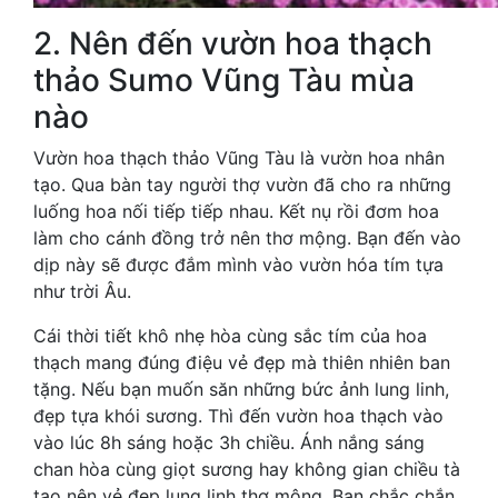
2. Nên đến vườn hoa thạch
thảo Sumo Vũng Tàu mùa
nào
Vườn hoa thạch thảo Vũng Tàu là vườn hoa nhân
tạo. Qua bàn tay người thợ vườn đã cho ra những
luống hoa nối tiếp tiếp nhau. Kết nụ rồi đơm hoa
làm cho cánh đồng trở nên thơ mộng. Bạn đến vào
dịp này sẽ được đắm mình vào vườn hóa tím tựa
như trời Âu.
Cái thời tiết khô nhẹ hòa cùng sắc tím của hoa
thạch mang đúng điệu vẻ đẹp mà thiên nhiên ban
tặng. Nếu bạn muốn săn những bức ảnh lung linh,
đẹp tựa khói sương. Thì đến vườn hoa thạch vào
vào lúc 8h sáng hoặc 3h chiều. Ánh nắng sáng
chan hòa cùng giọt sương hay không gian chiều tà
tạo nên vẻ đẹp lung linh thơ mộng. Bạn chắc chắn