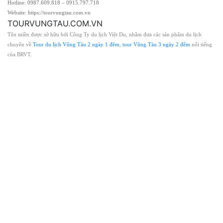
Hotline: 0987.609.818 – 0915.797.718
Website: https://tourvungtau.com.vn
TOURVUNGTAU.COM.VN
Tên miền được sở hữu bởi Công Ty du lịch Việt Du, nhằm đưa các sản phẩm du lịch
chuyên về
Tour du lịch Vũng Tàu 2 ngày 1 đêm
,
tour Vũng Tàu 3 ngày 2 đêm
nổi tiếng
của BRVT.