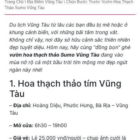
Trang Chủ
\
Địa Điểm Vũng Tàu
\
Chùn Bước Trước Vườn Hoa Thạch
Thảo Sumo Vũng Tàu
Du lịch Vũng Tàu từ lâu các bạn đều bị mê hoặc ở
khung cảnh biển, với những bãi tắm trong vắt.
Không chỉ vậy, nơi đây sở hữu cảnh sắc thiên nhiên
đẹp tuyệt diệu. Hôm nay, hãy cùng “đồng bọn” ghé
vườn hoa thạch thảo Sumo Vũng Tàu
đang vào
mùa nở rộ cả một bầu trời tím mộng mơ đẹp ngút
ngàn này nhé!
1. Hoa thạch thảo tím Vũng
Tàu
–
Địa chỉ:
Hoàng Diệu, Phước Hưng, Bà Rịa – Vũng
Tàu
–
Mở cửa:
6h30 – 19h00
–
Giá vé:
Lẻ 25.000 vnđ/người – chụp ảnh cưới là