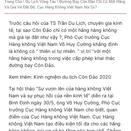
Trang Chủ
\
Du Lịch Vũng Tàu
\
Đường Bay Côn Đảo Chỉ Có Một Hãng
Và Giá Vé Đắt Đỏ, Cục Hàng Không Việt Nam Nói Gì?
Trước câu hỏi của TS Trần Du Lịch, chuyên gia kinh
tế, tại sao Côn Đảo chỉ có một hãng hàng không
mà giá lại đắt như vậy ?, Phó Cục trưởng Cục
Hàng không Việt Nam Võ Huy Cường khẳng định
là không có ” thiên vị tự nhiên. ” vị trí ”với một
hãng hàng không trong việc cấp phép khai thác
đường bay Côn Đảo.
Xem thêm: Kinh nghiệm du lịch Côn Đảo 2020
Tại hội thảo “Sự vươn lên của hàng không Việt
Nam và sự phục hồi của nền kinh tế” diễn ra tại
Bình Định ngày 30/5, ông Võ Huy Cường, Phó Cục
trưởng Cục Hàng không Việt Nam cho biết, quan
điểm của Cục Hàng không Việt Nam. Cục Hàng
không Việt Nam tạo điều kiện tối đa cho các hãng
hàng không, trừ cơ sở hạ tầng còn hạn chế. Chẳng