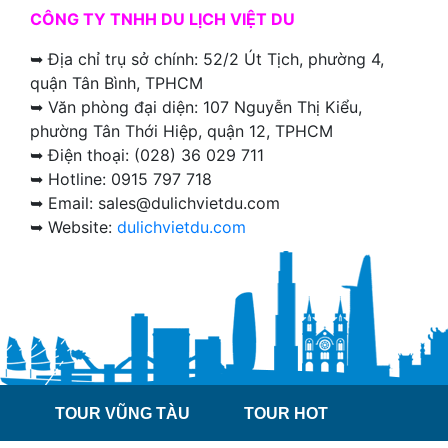
CÔNG TY TNHH DU LỊCH VIỆT DU
➥ Địa chỉ trụ sở chính: 52/2 Út Tịch, phường 4,
quận Tân Bình, TPHCM
➥ Văn phòng đại diện: 107 Nguyễn Thị Kiểu,
phường Tân Thới Hiệp, quận 12, TPHCM
➥ Điện thoại: (028) 36 029 711
➥ Hotline: 0915 797 718
➥ Email: sales@dulichvietdu.com
➥ Website:
dulichvietdu.com
TOUR VŨNG TÀU
TOUR HOT