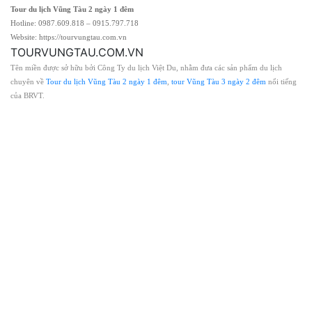
Tour du lịch Vũng Tàu 2 ngày 1 đêm
Hotline: 0987.609.818 – 0915.797.718
Website: https://tourvungtau.com.vn
TOURVUNGTAU.COM.VN
Tên miền được sở hữu bởi Công Ty du lịch Việt Du, nhằm đưa các sản phẩm du lịch
chuyên về
Tour du lịch Vũng Tàu 2 ngày 1 đêm
,
tour Vũng Tàu 3 ngày 2 đêm
nổi tiếng
của BRVT.