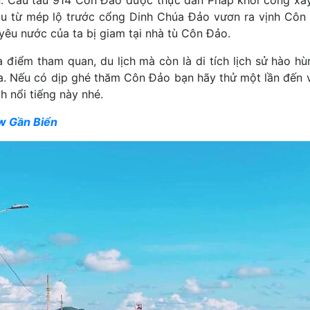
n. Cầu tàu 914 Côn Đảo được thực dân Pháp khởi công xâ
u từ mép lộ trước cổng Dinh Chúa Đảo vươn ra vịnh Côn 
yêu nước của ta bị giam tại nhà tù Côn Đảo.
 điểm tham quan, du lịch mà còn là di tích lịch sử hào h
 ta. Nếu có dịp ghé thăm Côn Đảo bạn hãy thử một lần đến 
 nổi tiếng này nhé.
w Gần Biển