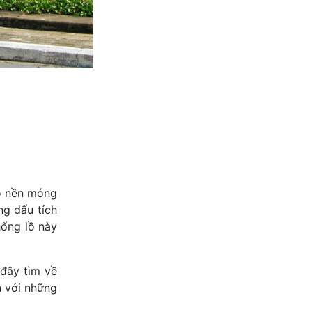
bộ nền móng
ng dấu tích
hổng lồ này
đây tìm về
n với những