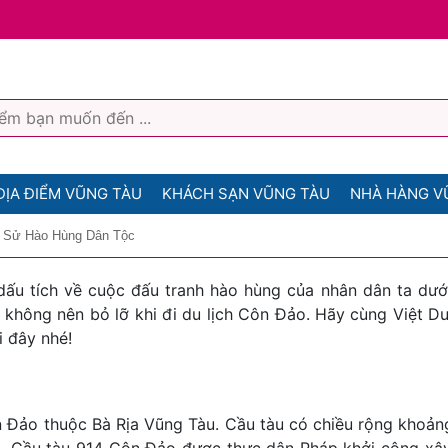
ĐỊA ĐIỂM VŨNG TÀU
KHÁCH SẠN VŨNG TÀU
NHÀ HÀNG V
h Sử Hào Hùng Dân Tộc
ấu tích về cuộc đấu tranh hào hùng của nhân dân ta dướ
không nên bỏ lỡ khi đi du lịch Côn Đảo. Hãy cùng Việt Du
i đây nhé!
ôn Đảo thuộc Bà Rịa Vũng Tàu. Cầu tàu có chiều rộng khoả