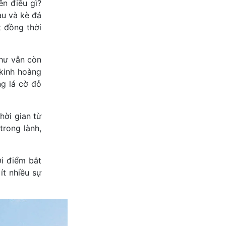
ên điều gì?
àu và kè đá
 đồng thời
như vẫn còn
kinh hoàng
ng lá cờ đỏ
hời gian từ
trong lành,
ời điểm bắt
t nhiều sự