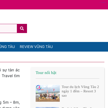
www.handicaps-sexualites.be/formations/
usanewsonline.com/contact/
managedprint.com/locations
myhouseoffurniture.com
ŨNG TÀU
REVIEW VŨNG TÀU
i sự tàn ác
Tour nổi bật
 Travel tìm
Tour du lịch Vũng Tàu 2
ngày 1 đêm – Resort 3
sao
ng 5m – 8m,