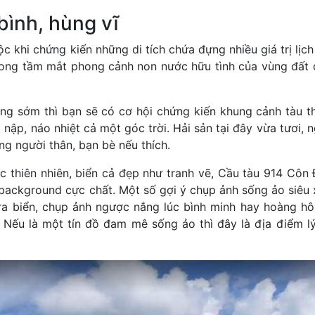
ình, hùng vĩ
 khi chứng kiến những di tích chứa đựng nhiều giá trị lịch
trong tầm mắt phong cảnh non nước hữu tình của vùng đất
ng sớm thì bạn sẽ có cơ hội chứng kiến khung cảnh tàu 
nập, náo nhiệt cả một góc trời. Hải sản tại đây vừa tươi, n
ng người thân, bạn bè nếu thích.
ắc thiên nhiên, biển cả đẹp như tranh vẽ, Cầu tàu 914 Cô
n background cực chất. Một số gợi ý chụp ảnh sống ảo siêu 
ra biển, chụp ảnh ngược nắng lúc bình minh hay hoàng hô
. Nếu là một tín đồ đam mê sống ảo thì đây là địa điểm 