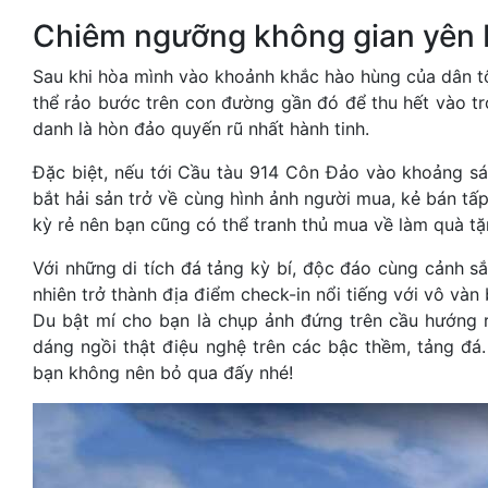
Chiêm ngưỡng không gian yên b
Sau khi hòa mình vào khoảnh khắc hào hùng của dân tộc
thể rảo bước trên con đường gần đó để thu hết vào 
danh là hòn đảo quyến rũ nhất hành tinh.
Đặc biệt, nếu tới Cầu tàu 914 Côn Đảo vào khoảng sá
bắt hải sản trở về cùng hình ảnh người mua, kẻ bán tấp 
kỳ rẻ nên bạn cũng có thể tranh thủ mua về làm quà tặ
Với những di tích đá tảng kỳ bí, độc đáo cùng cảnh s
nhiên trở thành địa điểm check-in nổi tiếng với vô và
Du bật mí cho bạn là chụp ảnh đứng trên cầu hướng 
dáng ngồi thật điệu nghệ trên các bậc thềm, tảng đá
bạn không nên bỏ qua đấy nhé!