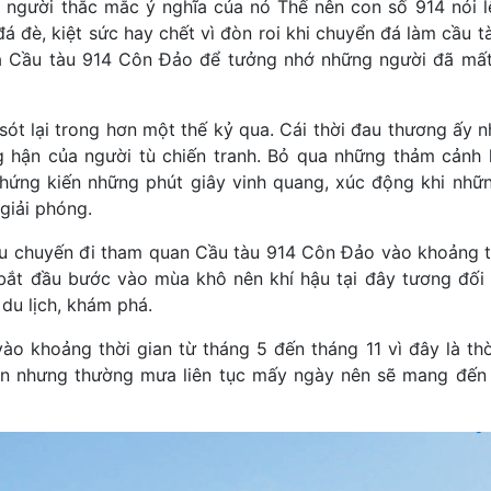
 người thắc mắc ý nghĩa của nó Thế nên con số 914 nói l
đá đè, kiệt sức hay chết vì đòn roi khi chuyển đá làm cầu t
là Cầu tàu 914 Côn Đảo để tưởng nhớ những người đã mất
 sót lại trong hơn một thế kỷ qua. Cái thời đau thương ấy 
 hận của người tù chiến tranh. Bỏ qua những thảm cảnh 
chứng kiến những phút giây vinh quang, xúc động khi nhữ
giải phóng.
đầu chuyến đi tham quan Cầu tàu 914 Côn Đảo vào khoảng t
ắt đầu bước vào mùa khô nên khí hậu tại đây tương đối 
du lịch, khám phá.
o khoảng thời gian từ tháng 5 đến tháng 11 vì đây là th
 nhưng thường mưa liên tục mấy ngày nên sẽ mang đến í