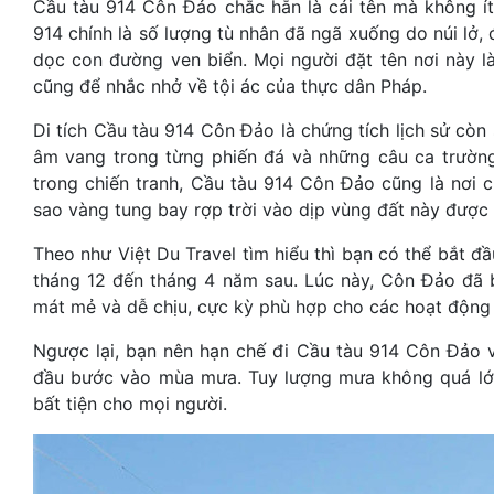
Cầu tàu 914 Côn Đảo chắc hẳn là cái tên mà không ít
914 chính là số lượng tù nhân đã ngã xuống do núi lở, 
dọc con đường ven biển. Mọi người đặt tên nơi này 
cũng để nhắc nhở về tội ác của thực dân Pháp.
Di tích Cầu tàu 914 Côn Đảo là chứng tích lịch sử còn
âm vang trong từng phiến đá và những câu ca trường
trong chiến tranh, Cầu tàu 914 Côn Đảo cũng là nơi 
sao vàng tung bay rợp trời vào dịp vùng đất này được 
Theo như Việt Du Travel tìm hiểu thì bạn có thể bắt 
tháng 12 đến tháng 4 năm sau. Lúc này, Côn Đảo đã b
mát mẻ và dễ chịu, cực kỳ phù hợp cho các hoạt động 
Ngược lại, bạn nên hạn chế đi Cầu tàu 914 Côn Đảo và
đầu bước vào mùa mưa. Tuy lượng mưa không quá lớn
bất tiện cho mọi người.