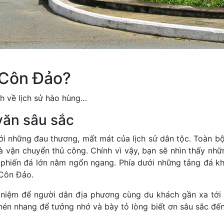
4 Côn Đảo?
h về lịch sử hào hùng…
văn sâu sắc
 với những đau thương, mất mát của lịch sử dân tộc. Toàn 
vận chuyển thủ công. Chính vì vậy, bạn sẽ nhìn thấy nhữ
 phiến đá lớn nằm ngổn ngang. Phía dưới những tảng đá k
 Côn Đảo.
niệm để người dân địa phương cùng du khách gần xa tới 
p nén nhang để tưởng nhớ và bày tỏ lòng biết ơn sâu sắc đế