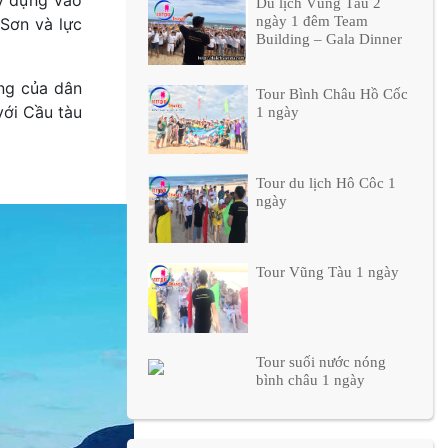
y dựng vào
Du lịch Vũng Tàu 2
ngày 1 đêm Team
Sơn và lực
Building – Gala Dinner
ùng của dân
Tour Bình Châu Hồ Cốc
với Cầu tàu
1 ngày
Tour du lịch Hô Côc 1
ngày
Tour Vũng Tàu 1 ngày
Tour suối nước nóng
bình châu 1 ngày