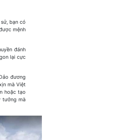
 sử, bạn có
 được mệnh
thuyền đánh
gon lại cực
n Đảo đương
xịn mà Việt
n hoặc tạo
lý tưởng mà