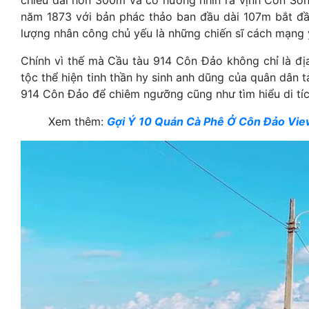
chiều dài hơn 300m và có hướng nhìn ra vịnh Côn Sơ
năm 1873 với bản phác thảo ban đầu dài 107m bắt đầ
lượng nhân công chủ yếu là những chiến sĩ cách mạng 
Chính vì thế mà Cầu tàu 914 Côn Đảo không chỉ là địa
tộc thể hiện tinh thần hy sinh anh dũng của quân dân
914 Côn Đảo để chiêm ngưỡng cũng như tìm hiểu di tích
Xem thêm:
Gợi Ý 10 Quán Cà Phê Ở Côn Đảo Vie