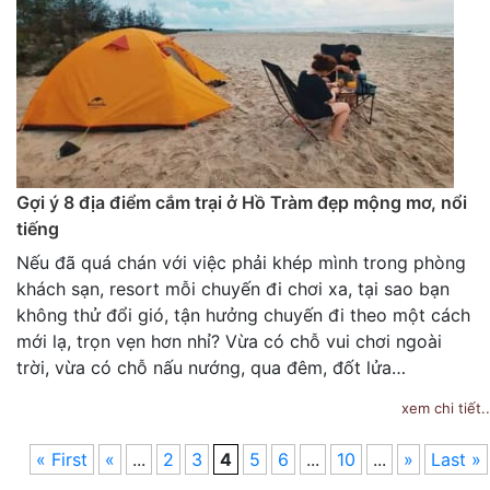
Gợi ý 8 địa điểm cắm trại ở Hồ Tràm đẹp mộng mơ, nổi
tiếng
Nếu đã quá chán với việc phải khép mình trong phòng
khách sạn, resort mỗi chuyến đi chơi xa, tại sao bạn
không thử đổi gió, tận hưởng chuyến đi theo một cách
mới lạ, trọn vẹn hơn nhỉ? Vừa có chỗ vui chơi ngoài
trời, vừa có chỗ nấu nướng, qua đêm, đốt lửa…
xem chi tiết..
« First
«
...
2
3
4
5
6
...
10
...
»
Last »