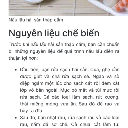
Nấu lẩu hải sản thập cẩm
Nguyên liệu chế biến
Trước khi nấu lẩu hải sản thập cẩm, bạn cần chuẩn
bị những nguyên liệu để quá trình nấu lẩu diễn ra
thuận lợi hơn:
Đầu tiên, bạn rửa sạch hải sản. Cua, ghẹ cần
được giết và chà rửa sạch sẽ. Ngao và sò
điệp ngâm một lúc cho sạch cát rồi đem xát
lớp vỏ bên ngoài. Mực bỏ mắt và túi mực rồi
rửa sạch. Cá các loại làm sạch, rút ​​xương,
thái miếng mỏng vừa ăn. Sau đó để ráo và
bày ra đĩa.
Sau đó, bạn nhặt rau, rửa sạch rau và các loại
rau, nấm đã sơ chế. Cà chua cắt làm tư.