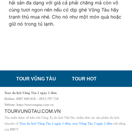
hải sản đa dạng với giá cả phải chăng mà còn vô
cùng tươi ngon nên nếu có dịp ghé Vũng Tàu hãy
tranh thủ mua nhé. Cho nó như một món quà hoặc
giữ nó trong tủ lạnh.
TOUR VŨNG TÀU
TOUR HOT
Tour du lịch Vũng Tàu 2 ngày 1 đêm
Hotline: 0987.609.818 – 0915.797.718
Website: https://tourvungtau.com.vn
TOURVUNGTAU.COM.VN
Tên miền được sở hữu bởi Công Ty du lịch Việt Du, nhằm đưa các sản phẩm du lịch
chuyên về
Tour du lịch Vũng Tàu 2 ngày 1 đêm
,
tour Vũng Tàu 3 ngày 2 đêm
nổi tiếng
của BRVT.