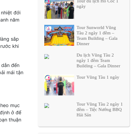
Tour du lịch Hô Côc 1
ngày
nhiệt đới
quanh năm
Tour Sunworld Vũng
Tàu 2 ngày 1 đêm –
dàng sắp
Team Building – Gala
Dinner
trước khi
Du lịch Vũng Tàu 2
ngày 1 đêm Team
y dẫn đến
Building – Gala Dinner
oải mái tận
Tour Vũng Tàu 1 ngày
Tour Vũng Tàu 2 ngày 1
 theo mục
đêm – Tiệc Nướng BBQ
 định ở để
Hải Sản
 bạn thuận