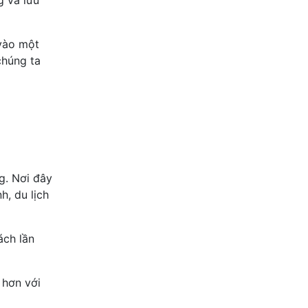
g và lưu
 vào một
chúng ta
g. Nơi đây
h, du lịch
ách lần
 hơn với