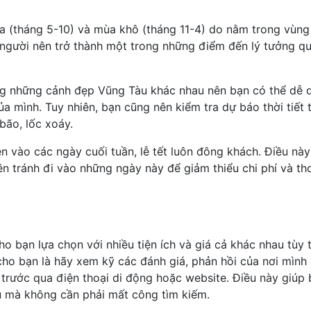
a (tháng 5-10) và mùa khô (tháng 11-4) do nằm trong vùng 
 người nên trở thành một trong những điểm đến lý tưởng 
ng những cảnh đẹp Vũng Tàu khác nhau nên bạn có thể dễ 
ủa mình. Tuy nhiên, bạn cũng nên kiểm tra dự báo thời tiết 
bão, lốc xoáy.
nên vào các ngày cuối tuần, lễ tết luôn đông khách. Điều nà
ên tránh đi vào những ngày này để giảm thiểu chi phí và th
ho bạn lựa chọn với nhiều tiện ích và giá cả khác nhau tùy
 cho bạn là hãy xem kỹ các đánh giá, phản hồi của nơi mình
 trước qua điện thoại di động hoặc website. Điều này giúp
àu mà không cần phải mất công tìm kiếm.