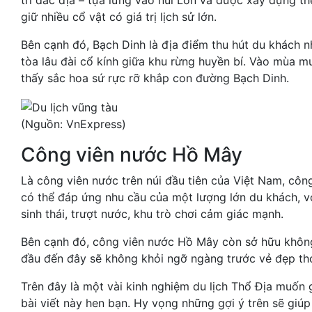
trí đắc địa – tựa lưng vào núi Lớn và được xây dựng th
giữ nhiều cổ vật có giá trị lịch sử lớn.
Bên cạnh đó, Bạch Dinh là địa điểm thu hút du khách 
tòa lâu đài cổ kính giữa khu rừng huyền bí. Vào mùa 
thấy sắc hoa sứ rực rỡ khắp con đường Bạch Dinh.
(Nguồn: VnExpress)
Công viên nước Hồ Mây
Là công viên nước trên núi đầu tiên của Việt Nam, cô
có thể đáp ứng nhu cầu của một lượng lớn du khách, với
sinh thái, trượt nước, khu trò chơi cảm giác mạnh.
Bên cạnh đó, công viên nước Hồ Mây còn sở hữu không 
đầu đến đây sẽ không khỏi ngỡ ngàng trước vẻ đẹp th
Trên đây là một vài kinh nghiệm du lịch Thổ Địa muốn 
bài viết này hen bạn. Hy vọng những gợi ý trên sẽ giú