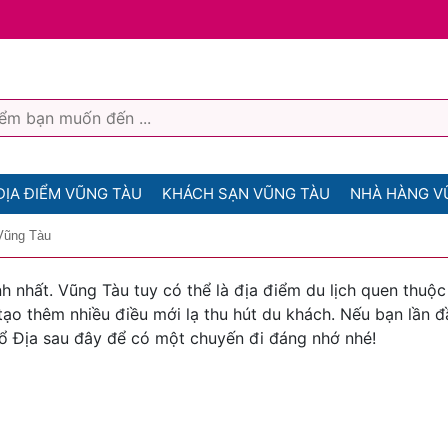
ĐỊA ĐIỂM VŨNG TÀU
KHÁCH SẠN VŨNG TÀU
NHÀ HÀNG V
 Vũng Tàu
h nhất. Vũng Tàu tuy có thể là địa điểm du lịch quen thuộc
ạo thêm nhiều điều mới lạ thu hút du khách. Nếu bạn lần đ
hổ Địa sau đây để có một chuyến đi đáng nhớ nhé!