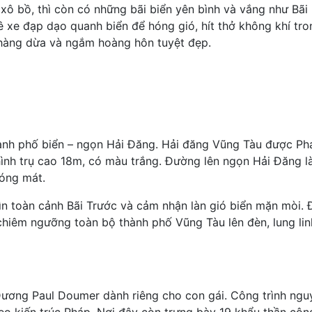
xô bồ, thì còn có những bãi biển yên bình và vắng như Bãi 
 xe đạp dạo quanh biển để hóng gió, hít thở không khí tro
hàng dừa và ngắm hoàng hôn tuyệt đẹp.
ành phố biển – ngọn Hải Đăng. Hải đăng Vũng Tàu được Ph
ình trụ cao 18m, có màu trắng. Đường lên ngọn Hải Đăng l
bóng mát.
 toàn cảnh Bãi Trước và cảm nhận làn gió biển mặn mòi. 
chiêm ngưỡng toàn bộ thành phố Vũng Tàu lên đèn, lung lin
ương Paul Doumer dành riêng cho con gái. Công trình nguy