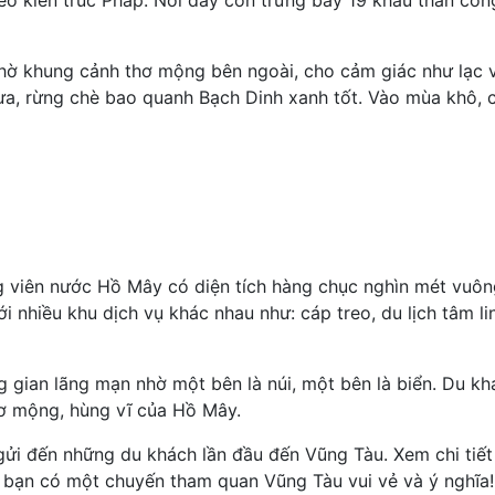
eo kiến ​​trúc Pháp. Nơi đây còn trưng bày 19 khẩu thần côn
nhờ khung cảnh thơ mộng bên ngoài, cho cảm giác như lạc
mưa, rừng chè bao quanh Bạch Dinh xanh tốt. Vào mùa khô, 
ng viên nước Hồ Mây có diện tích hàng chục nghìn mét vuôn
 nhiều khu dịch vụ khác nhau như: cáp treo, du lịch tâm lin
gian lãng mạn nhờ một bên là núi, một bên là biển. Du kh
ơ mộng, hùng vĩ của Hồ Mây.
gửi đến những du khách lần đầu đến Vũng Tàu. Xem chi tiết
p bạn có một chuyến tham quan Vũng Tàu vui vẻ và ý nghĩa!