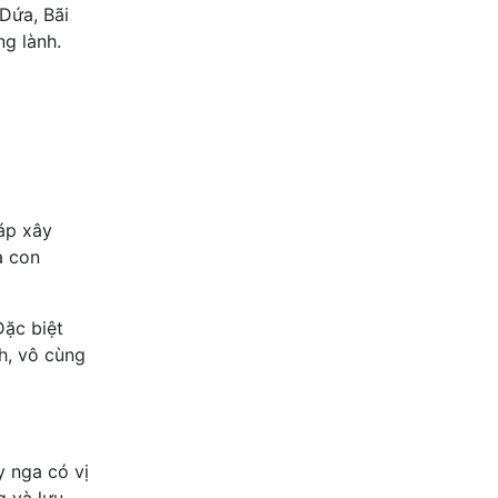
Dứa, Bãi
ng lành.
áp xây
à con
Đặc biệt
h, vô cùng
 nga có vị