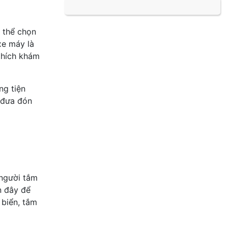
ó thể chọn
xe máy là
thích khám
ng tiện
 đưa đón
 người tắm
n đây để
 biển, tắm